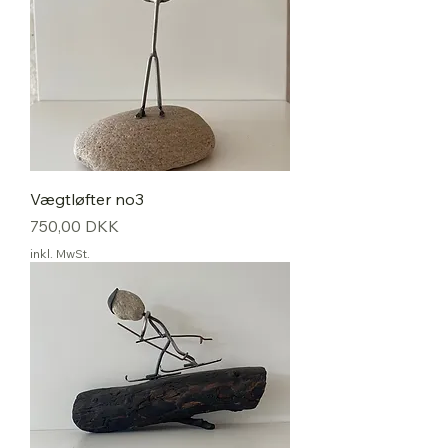
Vægtløfter no3
Preis
750,00 DKK
inkl. MwSt.