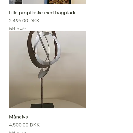
Lille propflaske med bagplade
Preis
2.495,00 DKK
inkl. MwSt.
Månelys
Preis
4.500,00 DKK
inkl. MwSt.