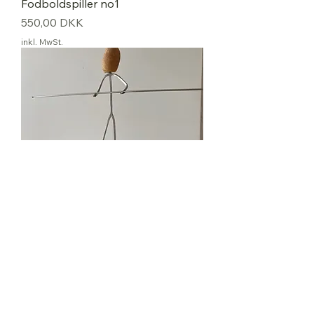
Fodboldspiller no1
Preis
550,00 DKK
inkl. MwSt.
Linedanser
Preis
650,00 DKK
inkl. MwSt.