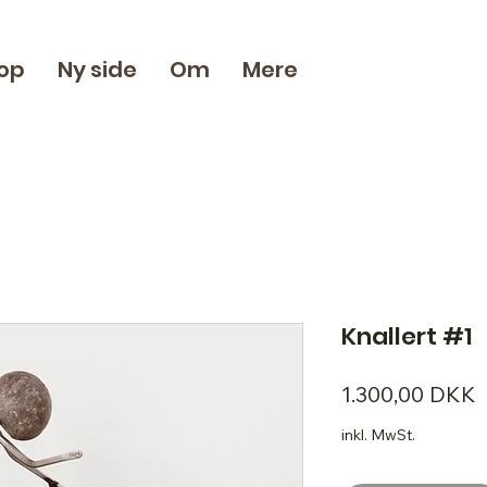
op
Ny side
Om
Mere
Knallert #1
P
1.300,00 DKK
inkl. MwSt.