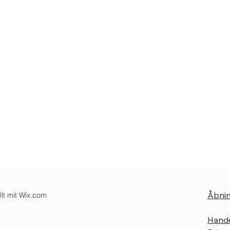
Åbnin
lt mit Wix.com
Hande