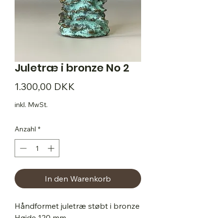
Juletræ i bronze No 2
Preis
1.300,00 DKK
inkl. MwSt.
Anzahl
*
In den Warenkorb
Håndformet juletræ støbt i bronze
Højde 120 mm