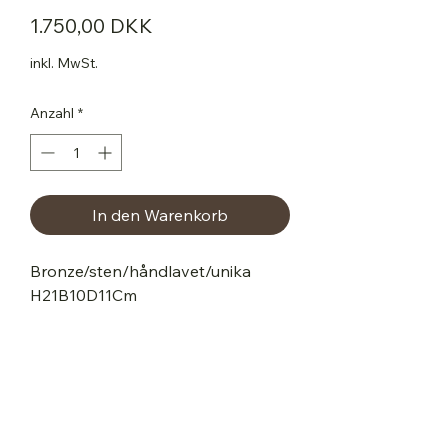
Preis
1.750,00 DKK
inkl. MwSt.
Anzahl
*
In den Warenkorb
Bronze/sten/håndlavet/unika
H21B10D11Cm